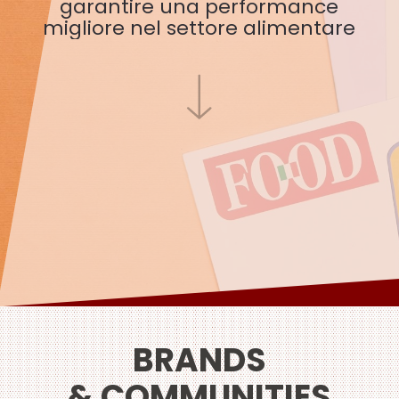
g
a
r
a
n
t
i
r
e
u
n
a
p
e
r
f
o
r
m
a
n
c
e
m
i
g
l
i
o
r
e
n
e
l
s
e
t
t
o
r
e
a
l
i
m
e
n
t
a
r
e
BRANDS
& COMMUNITIES