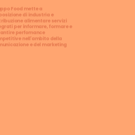
ppo Food mette a
posizione di industria e
tribuzione alimentare servizi
egrati per informare, formare e
antire perfomance
petitive nell'ambito della
unicazione e del marketing
Business Journalism
Marketing