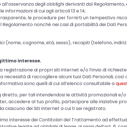
 all’osservanza degli obblighi derivanti dal Regolamento, c
e informazioni di cui agli articoli 13 e 14;
parente, le procedure per fornirti un tempestivo riscontro
1 del Regolamento nonché nei casi di portabilità dei Dati Pe
afici (nome, cognome, età, sesso), recapiti (telefono, indir
gittimo interesse.
a registrazione ai propri siti internet e/o l’invio di richies
i, ha necessità di raccogliere alcuni tuoi Dati Personali, cos
 Informativa sono quelli di cui all’elenco consultabile a
ques
ng diretto, per tali intendendosi le attività promozionali e
er, accedere al tuo profilo, partecipare alle iniziative prom
da ciascuno dei Siti Internet a cui ti sei registrato.
timo interesse dei Contitolari del Trattamento ad effettuar
trative legate ad obblighi di legge, ai sensi dell’art. 6, c