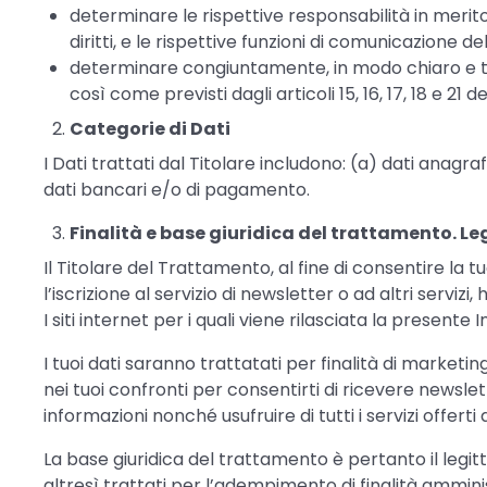
determinare le rispettive responsabilità in merito
diritti, e le rispettive funzioni di comunicazione dell
determinare congiuntamente, in modo chiaro e tras
così come previsti dagli articoli 15, 16, 17, 18 e 2
Categorie di Dati
I Dati trattati dal Titolare includono: (a) dati anagr
dati bancari e/o di pagamento.
Finalità e base giuridica del trattamento. Le
Il Titolare del Trattamento, al fine di consentire la tu
l’iscrizione al servizio di newsletter o ad altri serviz
I siti internet per i quali viene rilasciata la presente
I tuoi dati saranno trattatati per finalità di marketi
nei tuoi confronti per consentirti di ricevere newslett
informazioni nonché usufruire di tutti i servizi offerti 
La base giuridica del trattamento è pertanto il legit
altresì trattati per l’adempimento di finalità amminis