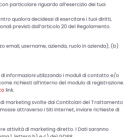
on particolare riguardo all’esercizio dei tuoi
 qualora decidessi di esercitare i tuoi diritti,
rsonali previsti dall’articolo 20 del Regolamento.
izzo email, username, azienda, ruolo in azienda); (b)
te di informazioni utilizzando i moduli di contatto e/o
ì come richiesti all’interno del modulo di registrazione.
to
link.
/o di marketing svolte dai Contitolari del Trattamento
osse attraverso i Siti Internet, inviare richieste di
e attività di marketing diretto. I Dati saranno
omma 1, lettera b) e c) del GDPR.