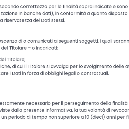
e secondo correttezza per le finalità sopra indicate e sono 
zazione in banche dati), in conformità a quanto disposto d
 riservatezza dei Dati stessi.
oscenza di o comunicati ai seguenti soggetti, i quali sarann
 del Titolare – o incaricati:
el Titolare;
diche, di cui il Titolare si avvalga per lo svolgimento delle 
are i Dati in forza di obblighi legali o contrattuali.
trettamente necessario per il perseguimento della finalità
te dalla presente Informativa, la tua volontà di revocare i
n periodo di tempo non superiore a 10 (dieci) anni per fi