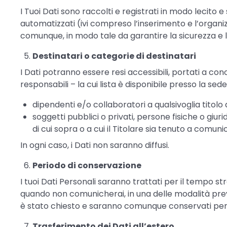
I Tuoi Dati sono raccolti e registrati in modo lecito 
automatizzati (ivi compreso l’inserimento e l’organiz
comunque, in modo tale da garantire la sicurezza e la
Destinatari o categorie di destinatari
I Dati potranno essere resi accessibili, portati a con
responsabili – la cui lista è disponibile presso la sede
dipendenti e/o collaboratori a qualsivoglia titolo d
soggetti pubblici o privati, persone fisiche o giuri
di cui sopra o a cui il Titolare sia tenuto a comunic
In ogni caso, i Dati non saranno diffusi.
Periodo di conservazione
I tuoi Dati Personali saranno trattati per il tempo s
quando non comunicherai, in una delle modalità previs
è stato chiesto e saranno comunque conservati per u
Trasferimento dei Dati all’estero