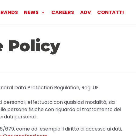
Ski
BRANDS
NEWS
CAREERS
ADV
CONTATTI
to
con
e Policy
eneral Data Protection Regulation, Reg. UE
 personali, effettuato con qualsiasi modalità, sia
le persone fisiche con riguardo al trattamento dei
i dati personali.
16/679, come ad esempio il diritto di accesso ai dati,