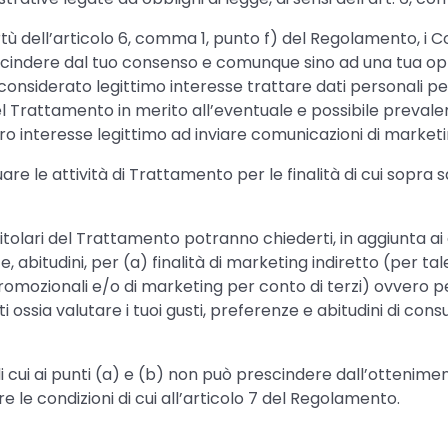
virtù dell’articolo 6, comma 1, punto f) del Regolamento, i
prescindere dal tuo consenso e comunque sino ad una tua 
nsiderato legittimo interesse trattare dati personali pe
el Trattamento in merito all’eventuale e possibile prevalenz
oro interesse legittimo ad inviare comunicazioni di marketi
are le attività di Trattamento per le finalità di cui sopra 
lari del Trattamento potranno chiederti, in aggiunta ai dat
, abitudini, per (a) finalità di marketing indiretto (per tal
romozionali e/o di marketing per conto di terzi) ovvero per
ti ossia valutare i tuoi gusti, preferenze e abitudini di c
à di cui ai punti (a) e (b) non può prescindere dall’ottenim
le condizioni di cui all’articolo 7 del Regolamento.