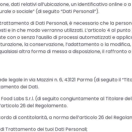
ne, dati relativi all’ubicazione, un identificativo online o a
urale o sociale” (di seguito “Dati Personali”).
rattamento di Dati Personali, è necessario che la persona
chiesti e in che modo verranno utilizzati. L’articolo 4 al p
te con o senza l’ausilio di processi automatizzati e applica
utturazione, la conservazione, l’adattamento o la modifica, l
lsiasi altra forma di messa a disposizione, il raffronto o 
sede legale in via Mazzini n. 6, 43121 Parma (di seguito il “Ti
tamento dei Dati.
 Food Labs S.r.l. (di seguito congiuntamente al Titolare d
l’articolo 26 del Regolamento.
rdo di contitolarità, a norma dell’articolo 26 del Regolam
di Trattamento dei tuoi Dati Personali;