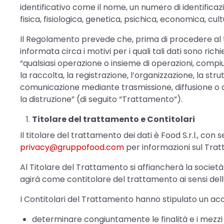
identificativo come il nome, un numero di identificazio
fisica, fisiologica, genetica, psichica, economica, cult
Il Regolamento prevede che, prima di procedere al t
informata circa i motivi per i quali tali dati sono ri
“qualsiasi operazione o insieme di operazioni, compiu
la raccolta, la registrazione, l’organizzazione, la str
comunicazione mediante trasmissione, diffusione o qua
la distruzione” (di seguito “Trattamento”).
Titolare del trattamento e Contitolari
Il titolare del trattamento dei dati è Food S.r.l., con 
privacy@gruppofood.com
per informazioni sul Trat
Al Titolare del Trattamento si affiancherà la società
agirà come contitolare del trattamento ai sensi del
I Contitolari del Trattamento hanno stipulato un acco
determinare congiuntamente le finalità e i mezzi 