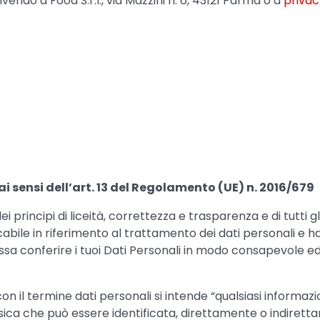
endo a Food S.r.l., via Mazzini n. 6, 43121 Parma o a
priva
i sensi dell’art. 13 del Regolamento (UE) n. 2016/679
 principi di liceità, correttezza e trasparenza e di tutti g
cabile in riferimento al trattamento dei dati personali e ha
possa conferire i tuoi Dati Personali in modo consapevole e
con il termine dati personali si intende “qualsiasi informa
a fisica che può essere identificata, direttamente o indiret